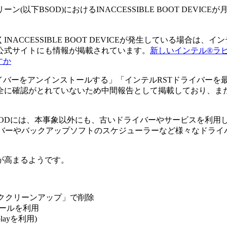
)配信後、ブルースクリーン(以下BSOD)におけるINACCESSIBLE BOOT 
CCESSIBLE BOOT DEVICEが発生している場合は、イ
公式サイトにも情報が掲載されています。
新しいインテル®ラピ
すか
STドライバーをアンインストールする」「インテルRSTドライバ
に確認がとれていないため中間報告として掲載しており、またPC
ト適用時のBSODには、本事象以外にも、古いドライバーやサービス
ドライバーやバックアップソフトのスケジューラーなど様々なドラ
が高まるようです。
「ディスククリーンアップ」で削除
適化ツールを利用
layを利用)