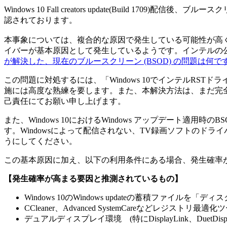
Windows 10 Fall creators update(Build 1709
認されております。
本事象については、複合的な原因で発生している可能性が高くINA
イバーが基本原因として発生しているようです。インテルの
が解決した、現在のブルースクリーン (BSOD) の問題は何で
この問題に対処するには、「Windows 10でインテルR
施には高度な熟練を要します。また、本解決方法は、まだ完全
己責任にてお願い申し上げます。
また、Windows 10におけるWindows アップデー
す。Windowsによって配信されない、TV録画ソフトの
うにしてください。
この基本原因に加え、以下の利用条件にある場合、発生確率
【発生確率が高まる要因と推測されているもの】
Windows 10のWindows updateの蓄積ファイルを
CCleaner、Advanced SystemCareなどレジストリ最
デュアルディスプレイ環境 (特にDisplayLink、DuetDisp