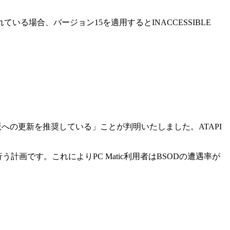
る場合、バージョン15を適用するとINACCESSIBLE
強く最新版への更新を推奨している」ことが判明いたしました。ATAPI
行う計画です。これによりPC Matic利用者はBSODの遭遇率が