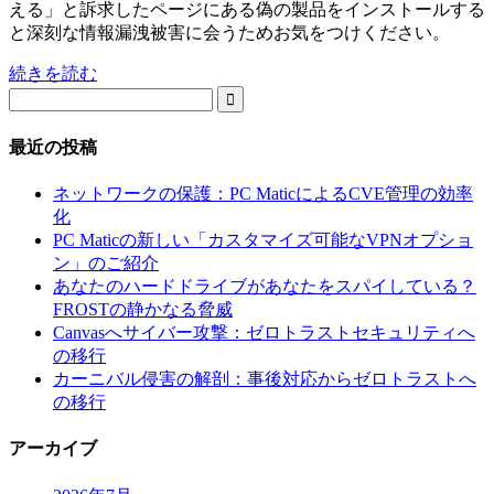
える」と訴求したページにある偽の製品をインストールする
と深刻な情報漏洩被害に会うためお気をつけください。
続きを読む

最近の投稿
ネットワークの保護：PC MaticによるCVE管理の効率
化
PC Maticの新しい「カスタマイズ可能なVPNオプショ
ン」のご紹介
あなたのハードドライブがあなたをスパイしている？
FROSTの静かなる脅威
Canvasへサイバー攻撃：ゼロトラストセキュリティへ
の移行
カーニバル侵害の解剖：事後対応からゼロトラストへ
の移行
アーカイブ