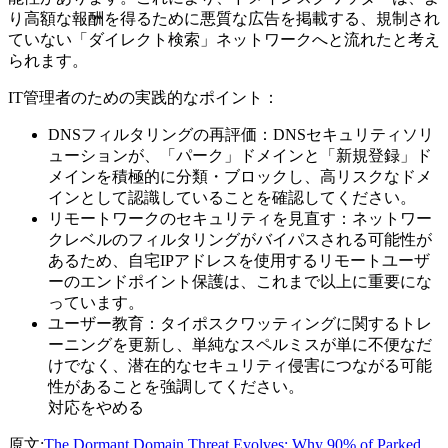
り高額な報酬を得るために悪質な広告を掲載する、規制され
ていない「ダイレクト検索」ネットワークへと流れたと考え
られます。
IT管理者のための実践的なポイント：
DNSフィルタリングの再評価：DNSセキュリティソリ
ューションが、「パーク」ドメインと「新規登録」ド
メインを積極的に分類・ブロックし、高リスクなドメ
インとして認識していることを確認してください。
リモートワークのセキュリティを見直す：ネットワー
クレベルのフィルタリングがバイパスされる可能性が
あるため、自宅IPアドレスを使用するリモートユーザ
ーのエンドポイント保護は、これまで以上に重要にな
っています。
ユーザー教育：タイポスクワッティングに関するトレ
ーニングを更新し、単純なスペルミスが単に不便なだ
けでなく、潜在的なセキュリティ侵害につながる可能
性があることを強調してください。
対応をやめる
原文:
The Dormant Domain Threat Evolves: Why 90% of Parked