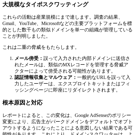
大規模なタイポスクワッティング
これらの活動は産業規模にまで達します。調査の結果、
Gmail、YouTube、Microsoftなどの主要プラットフォームを標
的とした数千もの類似ドメインを単一の組織が管理している
ことが判明しました。
これは二重の脅威をもたらします。
メール傍受：
誤って入力された内部ドメインに送信さ
れたメールは、類似のMXレコードを管理する脅威ア
クターによって傍受される可能性があります。
認証情報収集とマルウェア：
一般的なURLを誤って入
力したユーザーは、エクスプロイトキットまたはフィ
ッシングページに即座にリダイレクトされます。
根本原因と対応
レポートによると、この変化は、Google AdSenseのポリシー
変更により、広告主がパークドメインをデフォルトでオプト
アウトするようになったことによる意図しない結果である可
能性があります。これにより、ドメインスクワッターは、よ