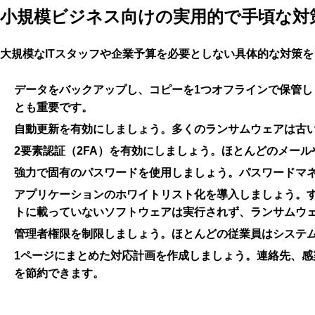
小規模ビジネス向けの実用的で手頃な対
大規模なITスタッフや企業予算を必要としない具体的な対策
データをバックアップ
し、コピーを1つオフラインで保管し
とも重要です。
自動更新を有効に
しましょう。多くのランサムウェアは古
2要素認証（2FA）を有効に
しましょう。ほとんどのメール
強力で固有のパスワード
を使用しましょう。パスワードマ
アプリケーションのホワイトリスト化
を導入しましょう。
トに載っていないソフトウェアは実行されず、ランサムウ
管理者権限を制限
しましょう。ほとんどの従業員はシステ
1ページにまとめた対応計画を作成
しましょう。連絡先、感
を節約できます。