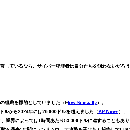
営しているなら、サイバー犯罪者は自分たちを狙わないだろう
未満の組織を標的としていました
（F
low Specialty
）。
0ドルから2024年には26,000ドルを超え
ました（
AP News
）。
は、業界によっては
1時間あたり53,000ドルに達する
こともあり
半数が過去1年間にランサムウェア攻撃を受けた
と報告していま