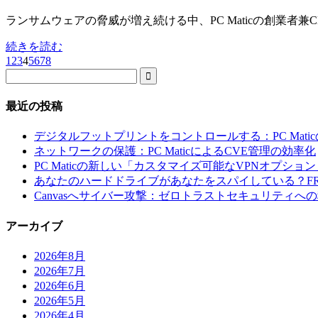
ランサムウェアの脅威が増え続ける中、PC Maticの創業
続きを読む
1
2
3
4
5
6
7
8

最近の投稿
デジタルフットプリントをコントロールする：PC Mati
ネットワークの保護：PC MaticによるCVE管理の効率化
PC Maticの新しい「カスタマイズ可能なVPNオプショ
あなたのハードドライブがあなたをスパイしている？FR
Canvasへサイバー攻撃：ゼロトラストセキュリティへ
アーカイブ
2026年8月
2026年7月
2026年6月
2026年5月
2026年4月