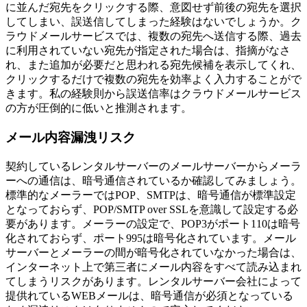
に並んだ宛先をクリックする際、意図せず前後の宛先を選択
してしまい、誤送信してしまった経験はないでしょうか。ク
ラウドメールサービスでは、複数の宛先へ送信する際、過去
に利用されていない宛先が指定された場合は、指摘がなさ
れ、また追加が必要だと思われる宛先候補を表示してくれ、
クリックするだけで複数の宛先を効率よく入力することがで
きます。私の経験則から誤送信率はクラウドメールサービス
の方が圧倒的に低いと推測されます。
メール内容漏洩リスク
契約しているレンタルサーバーのメールサーバーからメーラ
ーへの通信は、暗号通信されているか確認してみましょう。
標準的なメーラーではPOP、SMTPは、暗号通信が標準設定
となっておらず、POP/SMTP over SSLを意識して設定する必
要があります。メーラーの設定で、POP3がポート110は暗号
化されておらず、ポート995は暗号化されています。メール
サーバーとメーラーの間が暗号化されていなかった場合は、
インターネット上で第三者にメール内容をすべて読み込まれ
てしまうリスクがあります。レンタルサーバー会社によって
提供れているWEBメールは、暗号通信が必須となっている