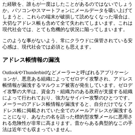
た経験を、誰もが一度はしたことがあるのではないでしょう
か。パソコンやスマートフォンにメールデータを吸い上げて
しまうと、これらの端末が破損して読めなくなった場合は、
大切なアドレス帳も含めて全て失われてしまいます。これは
現代社会では、とても危機的な状況に陥ってしまいます。
このような事がないよう、常にクラウドに保管されている安
心感は、現代社会では必須とも思えます。
アドレス帳情報の漏洩
OutlookやThunderbirdなどメーラーと呼ばれるアプリケーシ
ョンが、悪意ある組織によってゼロデイ攻撃され、アドレス
帳情報が漏洩するマルウェア被害が発生しています。ゼロデ
イ攻撃の大半は、資金力・組織力のある政府が支援する組織
によって行われており、強力なサイバー攻撃のひとつです。
メーラーのアドレス帳情報が漏洩すると、自分だけでなくア
ドレス帳に掲載されていた全てのメールアドレスが漏洩する
ことになり、あなたの名を語った標的型攻撃メールに悪用さ
れる危険性が非常に高まります。昔からある典型的なこの手
法は近年でも収まっていません。