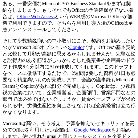
ある、一番安価なMicrosoft 365 Business Standardをまずは契
約をしましょう。もしそれでもOfficeの予算確保がでない場
合は、
Office Web Access
というWEB版のMicrosoft Officeが無
料で利用できますので、そちらを利用し導入済のOfficeは至
急アンインストールしてください。
そして少数精鋭揃いの中小取引にこそ、契約をお勧めしたい
のがMicrosoft 365オプションの
Copilot
です。Officeの基本契約
と比較して月額が高額に思えるかもしれませんが、完璧な絵
と説得力のある筋道がしっかりとした提案書や企画書のドラ
フト作成を2分以内にAIが作成してくれます。このドラフト
をベースに微修正するだけで、2週間は要した資料が1日も必
要なく精度高いものが完成します。会議の議事録もMicrosoft
TeamsとCopilotがあれば1分で完成します。Copilotは、少数精
鋭の企業において、企業経営者、企画部門、営業部門などの
部門では必須ではないでしょうか。賃金ベースアップが求め
られる中、労働生産性を向上させなければ企業経営は立ち行
かなくなります。
Microsoftは高い。そう考え、予算を抑えてセキュリティを高
めてOfficeを利用したい企業は、
Google Workspace
をお勧め
します。使い慣れたgmailと同じメールシステムを企業ドメ