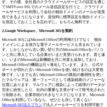
す。その後、全社員のクラウドメールサービスの設定を通じ
てSMTP over SSLでのメール送信設定を行うと、クラウドメ
ールサービスを利用して会社の独自ドメインのメールが送受
信できるようになります。送信時に標準設定を独自ドメイン
を指定しておくことを忘れずに。もちろん無料です。
2.Google Workspace、Microsoft 365を契約
Microsoft 365にはMicrosoft Officeの利用権だけでなく、独自
ドメインによる強力な電子メールサービスも含まれていま
す。しかしながら古い買い切り方のMicrosoft Officeをパソコ
ンと共に導入している企業がいまだ見受けられます。昔と違
い、いまのMicrosoftは新機能を月に何度も追加しており、
Microsoft Officeの機能は日々進化しています。また、公式サ
ポートが切れた古いMicrosoft Officeを使い続けるのは大変危
険です。いまでも古いMicrosoft Officeの既知の脆弱性を突い
たマルウェアは、第一フェーズとして感染経路のメジャーな
位置にあります。マルウェアに感染によって経理のデータが
完全に紛失したり、社内の重要な文章がすべて暗号化された
り削除され、企業存続の大きなリスクになります。Microsoft
Officeを利用しているなら、ぜひとも決して高くない
Microsoft 365法人プラン
で法人メールサービスを利用可能で