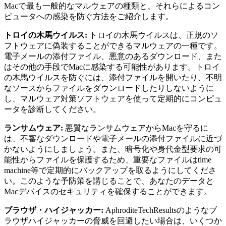
Macで最も一般的なマルウェアの種類と、それらによるコン
ピュータへの感染を防ぐ方法をご紹介します。
トロイの木馬ウイルス:
トロイの木馬ウイルスは、正規のソ
フトウェアに偽装することができるマルウェアの一種です。
電子メールの添付ファイル、悪意のあるダウンロード、また
はその他の手段でMacに感染する可能性があります。トロイ
の木馬ウイルスを防ぐには、添付ファイルを開いたり、不明
なソースからファイルをダウンロードしたりしないように
し、マルウェア対策ソフトウェアを使って定期的にコンピュ
ータを診断してください。
ランサムウェア:
悪質なランサムウェアからMacを守るに
は、不審なダウンロードや電子メールの添付ファイルに近づ
かないようにしましょう。また、暗号化や身代金型要求の可
能性からファイルを保護するため、重要なファイルはtime
machine等で定期的にバックアップを取るようにしてくださ
い。このような予防策を講じることで、あなたのデータと
Macデバイスのセキュリティを確保することができます。
ブラウザ・ハイジャッカー:
AphroditeTechResultsのようなブ
ラウザハイジャッカーの脅威を回避したい場合は、いくつか