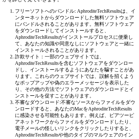
フリーソフトへのバンドル: AphroditeTechResultsは、イ
ンターネットからダウンロードした無料ソフトウェア
にバンドルされることがあります。無料ソフトウェア
をダウンロードしてインストールすると、
AphroditeTechResultsがインストールプロセスに便乗し
て、あなたの知識や同意なしにソフトウェアと一緒に
インストールされることがあります。
詐欺サイト：一部のウェブサイトでは、
AphroditeTechResultsを含むソフトウェアをダウンロー
ドし、インストールするようにあなたを騙すことがあ
ります。これらのウェブサイトでは、誤解を招くよう
なポップアップや偽のエラーメッセージを表示した
り、その他の方法でソフトウェアのダウンロードとイ
ンストールを促すことがあります。
不審なダウンロード:不審なソースからファイルをダウ
ンロードすると、あなたのMacをAphroditeTechResults
に感染させる可能性もあります。例えば、ピアツーピ
アネットワークからファイルをダウンロードしたり、
電子メールの怪しいリンクをクリックしたりすると、
AphroditeTechResultsや他のタイプのマルウェアのイン